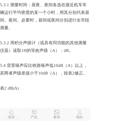
5.3.1 测量时间：昼夜、夜间各选在接近机车车
辆运行平均密度的某一个小时，用其分别代表昼
间、夜间。必要时，昼间或夜间分别进行全市段
测量。
5.3.2 用积分声级计（或具有同功能的其他测量
仪器）读取1H的等效声级（A）：dB。
5.4 背景噪声应比铁路噪声低10dB（A）以上，
若两者声级差值小于10dB（A），按表2修正。
表2 dB(A)
ꀇ
ꁦ
ꂈ
ꄑ
首页
产品
案例
我的
6 测量报告