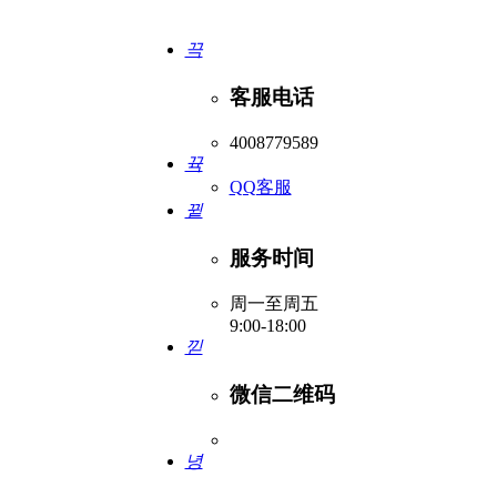
끅
客服电话
4008779589
뀩
QQ客服
뀥
服务时间
周一至周五
9:00-18:00
낃
微信二维码
녕