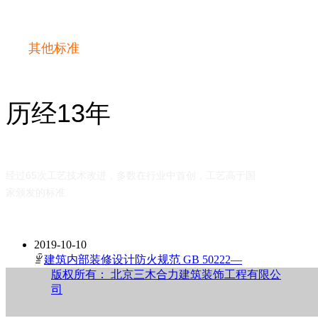
其他标准
历经13年
经过65次工艺技术改进，多数在行业中首创，工艺高于国
家颁发的标准
2019-10-10
ꁇ
建筑内部装修设计防火规范 GB 50222—
95(2001年修订版)
版权所有：
北京三木合力建筑装饰工程有限公
2019-10-10
司
ꁇ
铁路边界噪声限值及其测量方法 GB12525-
90